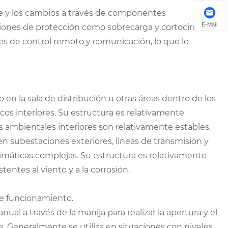
nte y los cambios a través de componentes
E-Mail
ones de protección como sobrecarga y cortocircuito,
es de control remoto y comunicación, lo que lo
en la sala de distribución u otras áreas dentro de los
ricos interiores. Su estructura es relativamente
ambientales interiores son relativamente estables.
en subestaciones exteriores, líneas de transmisión y
limáticas complejas. Su estructura es relativamente
entes al viento y a la corrosión.
de funcionamiento.
l a través de la manija para realizar la apertura y el
te. Generalmente se utiliza en situaciones con niveles