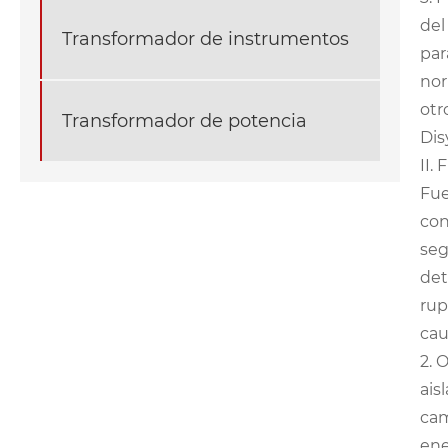
del
Transformador de instrumentos
par
nor
otr
Transformador de potencia
Dis
II.
Fue
con
seg
det
rup
cau
2. 
ais
cam
ene