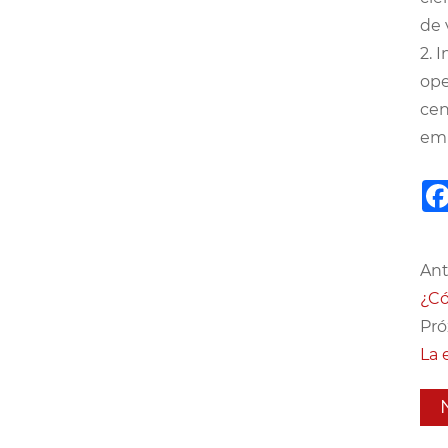
de 
2. 
ope
cen
emb
Ant
¿Có
Pró
La 