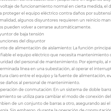
 voltaje de funcionamiento normal en cierta medida, el 
a proteger el equipo eléctrico contra daños por subtensió
malidad, algunos disyuntores requieren un reinicio manu
os pueden volver a cerrarse automáticamente.
yuntor de baja tensión
 Funciones del disyuntor
nte de alimentación de aislamiento: La función principal
fiable el equipo eléctrico que necesita mantenimiento d
uridad del personal de mantenimiento. Por ejemplo, al r
erminada línea en una subestación, al operar el interru
tura claro entre el equipo y la fuente de alimentación,
se daños al personal de mantenimiento.
Operación de conmutación: En un sistema de doble barra 
lamiento se utiliza para cambiar el modo de conexión del 
bien de un conjunto de barras a otro, asegurando así el
rgía. Sin embargo, durante la operación de conmutación