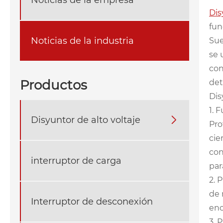
Dis
fun
Noticias de la industria
Sue
se 
con
Productos
det
Dis
1. 
Disyuntor de alto voltaje

Pro
cie
con
interruptor de carga
par
2. 
de 
Interruptor de desconexión
eno
3. 