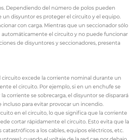
itos. Dependiendo del número de polos pueden
e un disyuntor es proteger el circuito y el equipo.
cionar con carga. Mientras que un seccionador sólo
orta automáticamente el circuito y no puede funcionar
icaciones de disyuntores y seccionadores, presenta
l circuito excede la corriente nominal durante un
nte el circuito. Por ejemplo, si en un enchufe se
a corriente se sobrecarga, el disyuntor se disparará
 incluso para evitar provocar un incendio.
uito en el circuito, lo que significa que la corriente
de cortar rápidamente el circuito. Esto evita que la
atastróficos a los cables, equipos eléctricos, etc.
untores): cuando el voltaje de la red cae por debajo