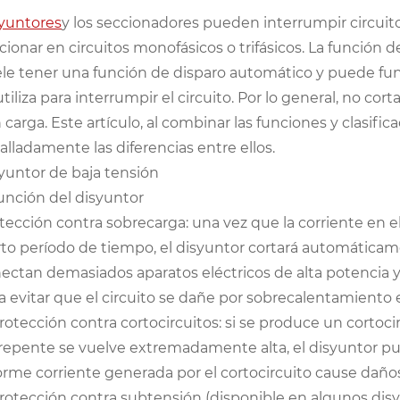
yuntores
y los seccionadores pueden interrumpir circu
cionar en circuitos monofásicos o trifásicos. La función d
le tener una función de disparo automático y puede fun
utiliza para interrumpir el circuito. Por lo general, no c
 carga. Este artículo, al combinar las funciones y clasif
alladamente las diferencias entre ellos.
yuntor de baja tensión
Función del disyuntor
tección contra sobrecarga: una vez que la corriente en e
rto período de tiempo, el disyuntor cortará automáticame
ectan demasiados aparatos eléctricos de alta potencia y l
a evitar que el circuito se dañe por sobrecalentamiento e
Protección contra cortocircuitos: si se produce un cortocirc
repente se vuelve extremadamente alta, el disyuntor pue
rme corriente generada por el cortocircuito cause daños c
Protección contra subtensión (disponible en algunos disy