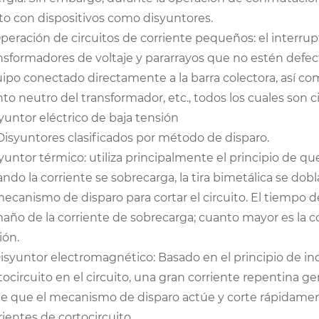
to con dispositivos como disyuntores.
Operación de circuitos de corriente pequeños: el interrup
nsformadores de voltaje y pararrayos que no estén defectu
ipo conectado directamente a la barra colectora, así como
to neutro del transformador, etc., todos los cuales son 
yuntor eléctrico de baja tensión
. Disyuntores clasificados por método de disparo.
yuntor térmico: utiliza principalmente el principio de que
ndo la corriente se sobrecarga, la tira bimetálica se dobl
mecanismo de disparo para cortar el circuito. El tiempo d
año de la corriente de sobrecarga; cuanto mayor es la c
ión.
Disyuntor electromagnético: Basado en el principio de 
tocircuito en el circuito, una gran corriente repentina 
e que el mecanismo de disparo actúe y corte rápidament
rientes de cortocircuito.