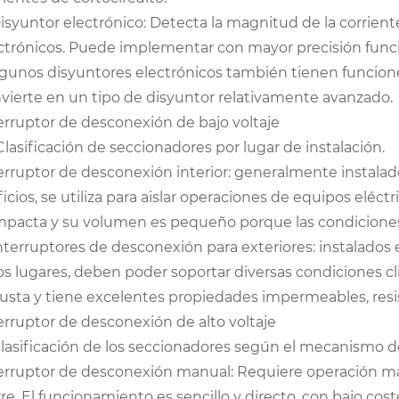
Disyuntor electrónico: Detecta la magnitud de la corrie
ctrónicos. Puede implementar con mayor precisión funci
lgunos disyuntores electrónicos también tienen funcion
vierte en un tipo de disyuntor relativamente avanzado.
erruptor de desconexión de bajo voltaje
 Clasificación de seccionadores por lugar de instalación.
erruptor de desconexión interior: generalmente instalado 
ficios, se utiliza para aislar operaciones de equipos eléct
pacta y su volumen es pequeño porque las condiciones 
Interruptores de desconexión para exteriores: instalados 
os lugares, deben poder soportar diversas condiciones c
usta y tiene excelentes propiedades impermeables, resist
erruptor de desconexión de alto voltaje
Clasificación de los seccionadores según el mecanismo 
erruptor de desconexión manual: Requiere operación manua
rre. El funcionamiento es sencillo y directo, con bajo cos