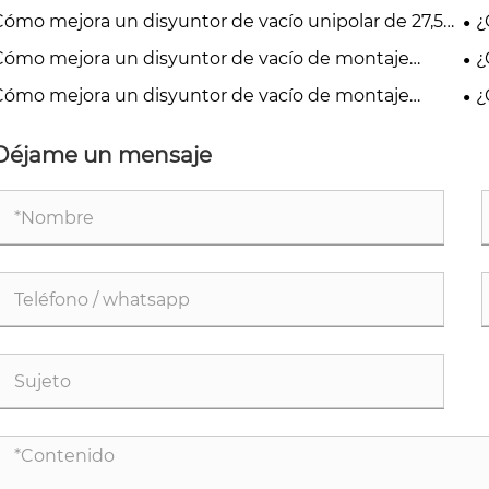
Cómo mejora un disyuntor de vacío unipolar de 27,5
¿
la seguridad de la distribución de energía y los
ext
Cómo mejora un disyuntor de vacío de montaje
¿
rocarriles?
eral de 24 kV la protección de energía de media
int
Cómo mejora un disyuntor de vacío de montaje
¿
sión?
eral de 24 kV la seguridad del sistema de energía de
kV
ia tensión?
te
Déjame un mensaje