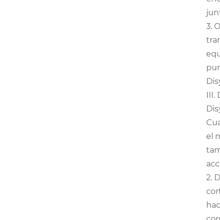
jun
3. 
tra
equ
pun
Dis
III
Dis
Cua
el 
tam
acc
2. 
cor
hac
cor