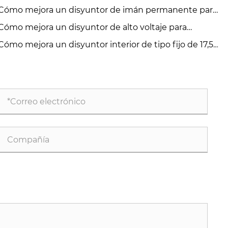
Cómo mejora un disyuntor de imán permanente para
eriores la confiabilidad de la distribución de energía?
Cómo mejora un disyuntor de alto voltaje para
eriores la seguridad y confiabilidad eléctrica?
Cómo mejora un disyuntor interior de tipo fijo de 17,5
 la seguridad del sistema de energía de media
nsión?