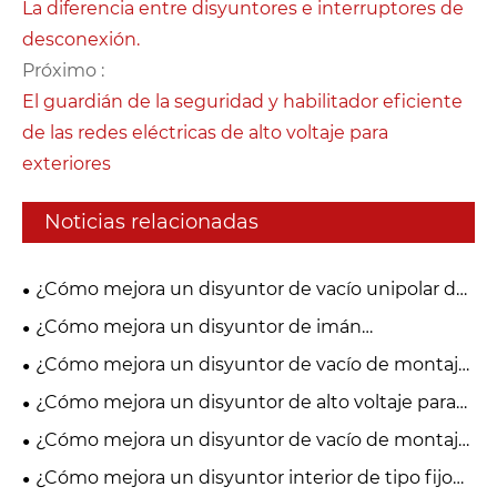
La diferencia entre disyuntores e interruptores de
desconexión.
Próximo :
El guardián de la seguridad y habilitador eficiente
de las redes eléctricas de alto voltaje para
exteriores
Noticias relacionadas
¿Cómo mejora un disyuntor de vacío unipolar de
27,5 kV la seguridad de la distribución de energía y
¿Cómo mejora un disyuntor de imán
los ferrocarriles?
permanente para exteriores la confiabilidad de la
¿Cómo mejora un disyuntor de vacío de montaje
distribución de energía?
lateral de 24 kV la protección de energía de media
¿Cómo mejora un disyuntor de alto voltaje para
tensión?
interiores la seguridad y confiabilidad eléctrica?
¿Cómo mejora un disyuntor de vacío de montaje
lateral de 24 kV la seguridad del sistema de
¿Cómo mejora un disyuntor interior de tipo fijo
energía de media tensión?