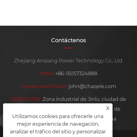
Ver más >>
Contáctenos
Zhejiang Anqiang Power Technology Co., Ltd.
Móvil:
+86-15057324888
Correo electrónico:
john@chaqele.com
DIRECCIÓN:
Zona industrial de Jinlu, ciudad de
X
Beibaixiang, ciudad de Yueqing, ciudad de
Utilizamos cookies para ofrecerle una
Wenzhou, provincia de Zhejiang, China
mejor experiencia de navegación,
analizar el tráfico del sitio y personalizar