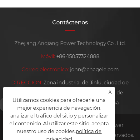
Contáctenos
Zhejiang Anqiang Power Technology Co., Ltd.
Móvil:
+86-15057324888
Correo electrónico:
john@chaqele.com
DIRECCIÓN:
Zona industrial de Jinlu, ciudad de
X
Beibaixiang, ciudad de Yueqing, ciudad de
Utilizamos cookies para ofrecerle una
Wenzhou, provincia de Zhejiang, China
mejor experiencia de navegación,
analizar el tráfico del sitio y personalizar
el contenido. Al utilizar este sitio, acepta
Copyright © 2026 Zhejiang Anqiang Power
nuestro uso de cookies.
política de
Technology Co., Ltd. Todos los derechos reservados.
privacidad