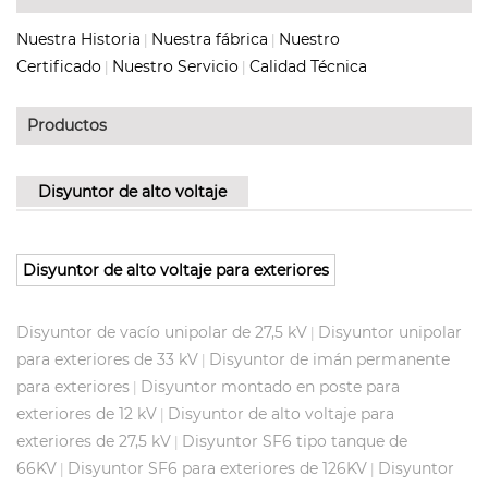
Nuestra Historia
Nuestra fábrica
Nuestro
|
|
Certificado
Nuestro Servicio
Calidad Técnica
|
|
Productos
Disyuntor de alto voltaje
Disyuntor de alto voltaje para exteriores
Disyuntor de vacío unipolar de 27,5 kV
Disyuntor unipolar
|
para exteriores de 33 kV
Disyuntor de imán permanente
|
para exteriores
Disyuntor montado en poste para
|
exteriores de 12 kV
Disyuntor de alto voltaje para
|
exteriores de 27,5 kV
Disyuntor SF6 tipo tanque de
|
66KV
Disyuntor SF6 para exteriores de 126KV
Disyuntor
|
|