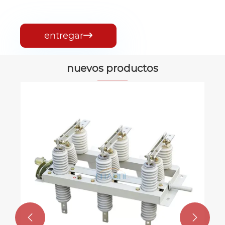
entregar

nuevos productos
Disyuntor montado en poste para
exteriores de 12 kV
Ver más >>

