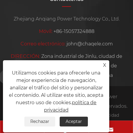
Zhejiang Anqiang Power Technology Co., Ltd.
Móvil:
+86-15057324888
Correo electrónico:
john@chaqele.com
DIRECCIÓN:
Zona industrial de Jinlu, ciudad de
X
Beibaixiang, ciudad de Yueqing, ciudad de
Utilizamos cookies para ofrecerle una
Wenzhou, provincia de Zhejiang, China
mejor experiencia de navegación,
analizar el tráfico del sitio y personalizar
el contenido. Al utilizar este sitio, acepta
Copyright © 2026 Zhejiang Anqiang Power
nuestro uso de cookies.
política de
Technology Co., Ltd. Todos los derechos reservados.
privacidad
Links
Sitemap
RSS
XML
política de privacidad
Rechazar
Aceptar


