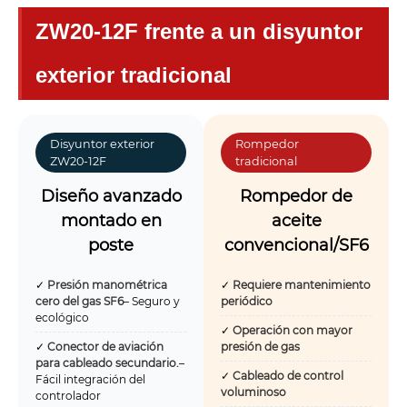
ZW20-12F frente a un disyuntor
exterior tradicional
Disyuntor exterior
Rompedor
ZW20-12F
tradicional
Diseño avanzado
Rompedor de
montado en
aceite
poste
convencional/SF6
✓
Presión manométrica
✓
Requiere mantenimiento
cero del gas SF6
– Seguro y
periódico
ecológico
✓
Operación con mayor
✓
Conector de aviación
presión de gas
para cableado secundario.
–
✓
Cableado de control
Fácil integración del
voluminoso
controlador