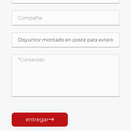
entregar
