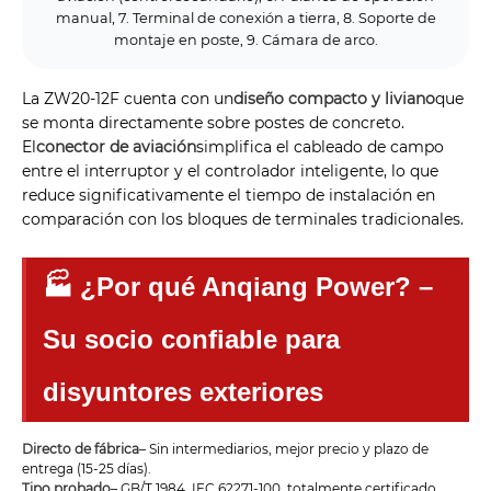
manual, 7. Terminal de conexión a tierra, 8. Soporte de
montaje en poste, 9. Cámara de arco.
La ZW20-12F cuenta con un
diseño compacto y liviano
que
se monta directamente sobre postes de concreto.
El
conector de aviación
simplifica el cableado de campo
entre el interruptor y el controlador inteligente, lo que
reduce significativamente el tiempo de instalación en
comparación con los bloques de terminales tradicionales.
🏭 ¿Por qué Anqiang Power? –
Su socio confiable para
disyuntores exteriores
Directo de fábrica
– Sin intermediarios, mejor precio y plazo de
entrega (15-25 días).
Tipo probado
– GB/T 1984, IEC 62271-100, totalmente certificado.