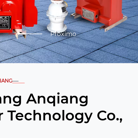
r
Próximo
IANG
ang Anqiang
 Technology Co.,