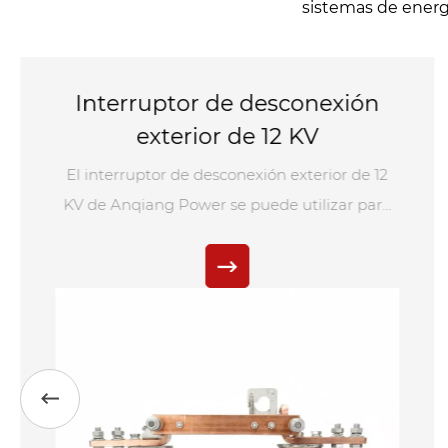
sistemas de energí
Transformador de voltaje tipo
seco para exteriores de 36KV
Anqiang Power es un fabricante chino de
transformadores de voltaje de tipo seco para
exteriores de 36 kV. Este transformador de
voltaje para exteriores está fabricado con
resina epoxi específica para exteriores
resistente a los arcos, a los rayos UV y al
envejecimiento mediante fundición al vacío.
Su estructura tipo pilar totalmente cerrada es
resistente a la contaminación y la humedad.
Además, cada transformador de Anqiang