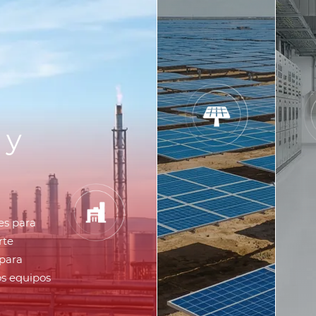
 y
es para
rte
 para
os equipos