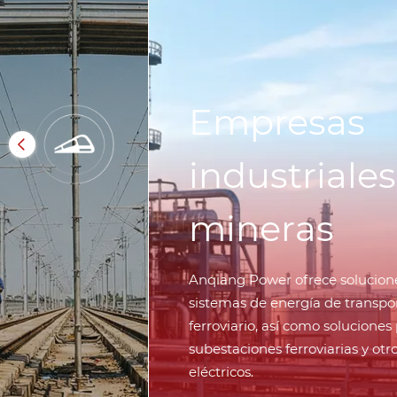
Empresas
industriales
mineras
Anqiang Power ofrece solucion
sistemas de energía de transpo
ferroviario, así como soluciones
subestaciones ferroviarias y otr
eléctricos.