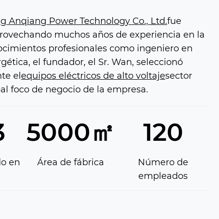
g Anqiang Power Technology Co., Ltd.
fue
provechando muchos años de experiencia en la
nocimientos profesionales como ingeniero en
gética, el fundador, el Sr. Wan, seleccionó
te el
equipos eléctricos de alto voltaje
sector
al foco de negocio de la empresa.
3
5000㎡
120
do en
Área de fábrica
Número de
empleados