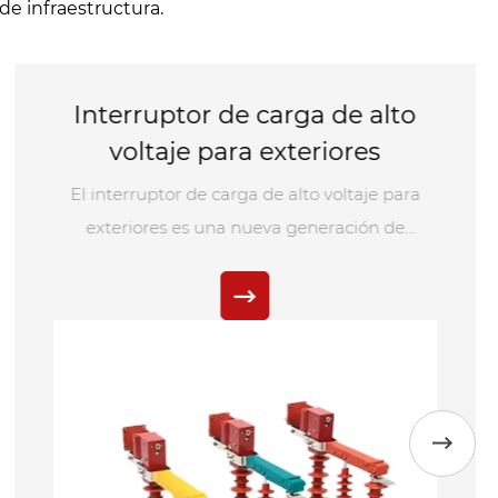
de infraestructura.
Disyuntor interior de tipo fijo
de 17,5 kV
Anqiang Power es una fábrica de China que
se especializa en disyuntores interiores de tipo
fijo de 17,5 KV, modelo ZN63(VS1)-17.5. Estos
disyuntores generalmente se instalan en
aparamentas interiores con un voltaje
nominal de 12 KV o 17,5 KV, que funcionan con
alimentación de CA trifásica a una frecuencia
nominal de 50-60 Hz. Las especificaciones del
producto y los escenarios de aplicación se
pueden personalizar según los requisitos del