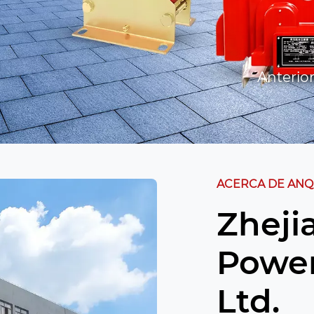
Anterio
ACERCA DE ANQ
Zheji
Power
Ltd.