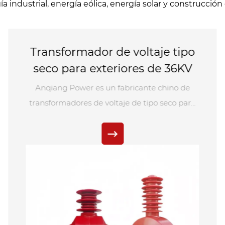
a industrial, energía eólica, energía solar y construcción 
Interruptor de carga de alto
voltaje para exteriores
El interruptor de carga de alto voltaje para
exteriores es una nueva generación de
productos eléctricos de alto voltaje
desarrollado de forma independiente por
Anqiang Power. Después de rigurosas
pruebas de tipo y operaciones de prueba a
largo plazo, todos los indicadores de
rendimiento técnico cumplieron con los
estándares. Es adecuado para redes de
suministro de energía con una tensión