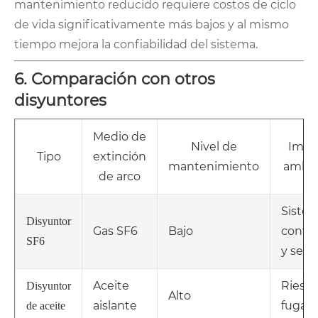
mantenimiento reducido requiere costos de ciclo
de vida significativamente más bajos y al mismo
tiempo mejora la confiabilidad del sistema.
6. Comparación con otros
disyuntores
Medio de
Nivel de
Impa
Tipo
extinción
mantenimiento
ambie
de arco
Siste
Disyuntor
Gas SF6
Bajo
contr
SF6
y sell
Aceite
Riesg
Disyuntor
Alto
aislante
fuga
de aceite