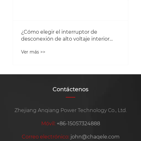
Contáctenos
Zhejiang Anqiang Power Technology Co., Ltd.
Móvil:
+86-15057324888
Correo electrónico:
john@chaqele.com