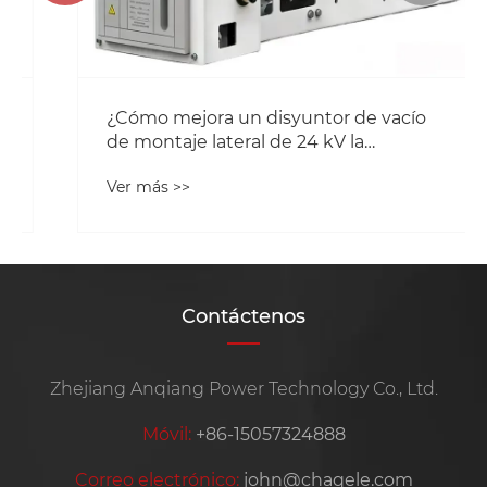
¿Cómo mejora un disyuntor de vacío
de montaje lateral de 24 kV la
protección de energía de media
Ver más >>
tensión?
Contáctenos
Zhejiang Anqiang Power Technology Co., Ltd.
Móvil:
+86-15057324888
Correo electrónico:
john@chaqele.com