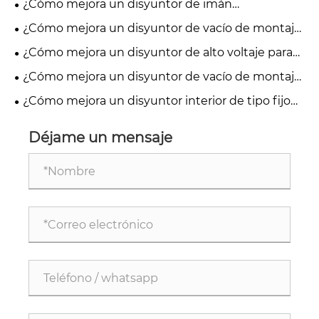
¿Cómo mejora un disyuntor de imán
los ferrocarriles?
permanente para exteriores la confiabilidad de la
¿Cómo mejora un disyuntor de vacío de montaje
distribución de energía?
lateral de 24 kV la protección de energía de media
¿Cómo mejora un disyuntor de alto voltaje para
tensión?
interiores la seguridad y confiabilidad eléctrica?
¿Cómo mejora un disyuntor de vacío de montaje
lateral de 24 kV la seguridad del sistema de
¿Cómo mejora un disyuntor interior de tipo fijo
energía de media tensión?
de 17,5 kV la seguridad del sistema de energía de
media tensión?
Déjame un mensaje