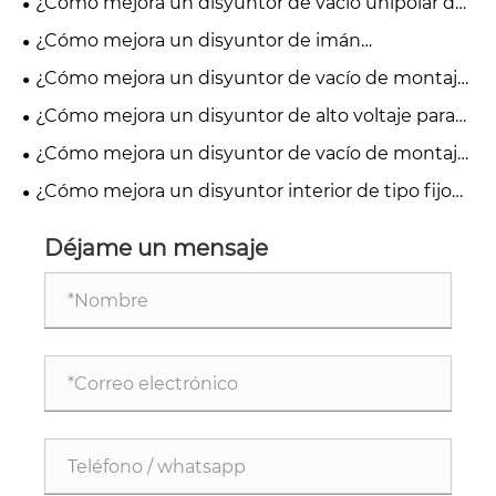
¿Cómo mejora un disyuntor de vacío unipolar de
27,5 kV la seguridad de la distribución de energía y
¿Cómo mejora un disyuntor de imán
los ferrocarriles?
permanente para exteriores la confiabilidad de la
¿Cómo mejora un disyuntor de vacío de montaje
distribución de energía?
lateral de 24 kV la protección de energía de media
¿Cómo mejora un disyuntor de alto voltaje para
tensión?
interiores la seguridad y confiabilidad eléctrica?
¿Cómo mejora un disyuntor de vacío de montaje
lateral de 24 kV la seguridad del sistema de
¿Cómo mejora un disyuntor interior de tipo fijo
energía de media tensión?
de 17,5 kV la seguridad del sistema de energía de
media tensión?
Déjame un mensaje