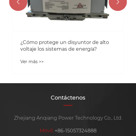


Contáctenos
Zhejiang Anqiang Power Technology Co., Ltd.
Móvil:
+86-15057324888